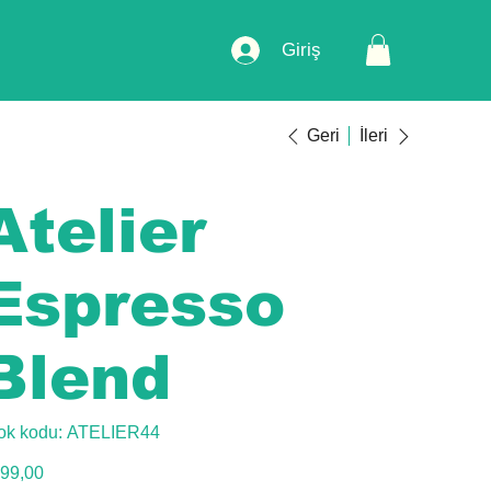
Giriş
Geri
İleri
Atelier
Espresso
Blend
Stok
ok kodu:
ATELIER44
kodu:
ATELIER44
t
99,00