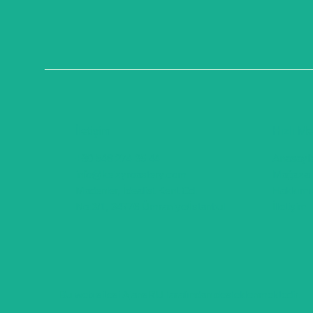
İletişim
Hızlı M
+90 546 274 35 44
Anasayf
info@keizyroastery.com
Mağaza
Madenler, İdealist Kent Cd.
Hakkımı
No:3/1, 34776 Ümraniye/İstanbul
İlletişim
Bu web sitesi AjansRU tarafından desteklenmektedir.