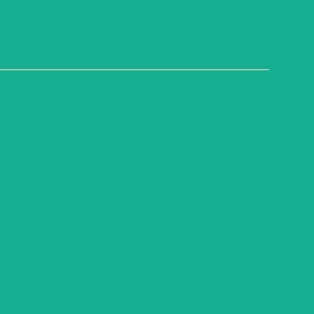
Politikalarımız
Şartlar ve Koşullar
Gizlilik Poltikası
İade Politikası
Erişilebilirlik Bildirimi
ry