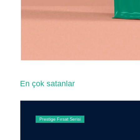
En çok satanlar
Prestige Fırsat Serisi