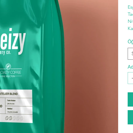
Es
Ta
Ni
Ka
Öğ
Ad